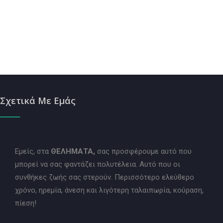
Σχετικά Με Εμάς
Εμείς, στα
ΘΕΛΗΜΑΤΑ,
σας προσφέρουμε αυτό που
μπορεί να σας φαντάζει πολυτέλεια. Αυτό που οι
συνθήκες ζωής σας στερούν. Περισσότερο ελεύθερο
χρόνο, ηρεμία, άνεση και λιγότερη ταλαιπωρία, κούραση,
πίεση!