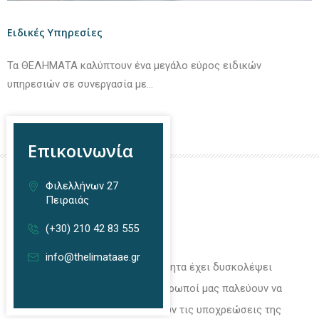
Ειδικές Υπηρεσίες
Τα ΘΕΛΗΜΑΤΑ καλύπτουν ένα μεγάλο εύρος ειδικών
υπηρεσιών σε συνεργασία με...
Επικοινωνία
Φιλελλήνων 27
Σχετικά Με Εμάς
Πειραιάς
(+30) 210 42 83 555
info@thelimataae.gr
Την περίοδο αυτή η καθημερινότητα έχει δυσκολέψει
αρκετά, οι περισσότεροι συνάνθρωποί μας παλεύουν να
διαχειριστούν και να οργανώσουν τις υποχρεώσεις της