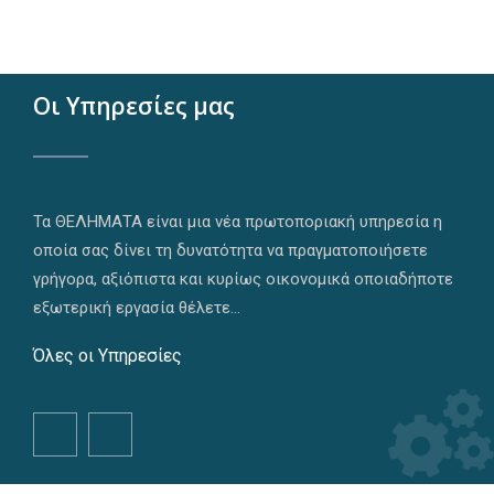
ΤΗΛΕΦΩΝΟ
ΩΡΑΡΙΟ
E-MAIL
ΕΠΙΚΟΙΝΩΝΙΑ
210 42 83 555
9.00 πμ - 6.00 μμ
info@thelimataae.gr
Οι Υπηρεσίες μας
Τα ΘΕΛΗΜΑΤΑ είναι μια νέα πρωτοποριακή υπηρεσία η
οποία σας δίνει τη δυνατότητα να πραγματοποιήσετε
γρήγορα, αξιόπιστα και κυρίως οικονομικά οποιαδήποτε
εξωτερική εργασία θέλετε...
Όλες οι Υπηρεσίες