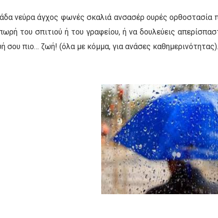
άδα νεύρα άγχος φωνές σκαλιά ανσασέρ ουρές ορθοστασία π
ωρή του σπιτιού ή του γραφείου, ή να δουλεύεις απερίσπαστ
ωή σου πιο… ζωή! (όλα με κόμμα, για ανάσες καθημερινότητας)