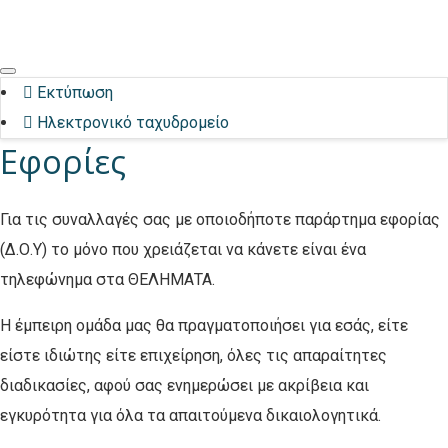
ΤΗΛΕΦΩΝΟ
ΩΡΑΡΙΟ
E-MAIL
ΕΠΙΚΟΙΝΩΝΙΑ
210 42 83 555
9.00 πμ - 6.00 μμ
info@thelimataae.gr
Εκτύπωση
Ηλεκτρονικό ταχυδρομείο
Εφορίες
Για τις συναλλαγές σας με οποιοδήποτε παράρτημα εφορίας
(Δ.Ο.Υ) το μόνο που χρειάζεται να κάνετε είναι ένα
τηλεφώνημα στα ΘΕΛΗΜΑΤΑ.
Η έμπειρη ομάδα μας θα πραγματοποιήσει για εσάς, είτε
είστε ιδιώτης είτε επιχείρηση, όλες τις απαραίτητες
διαδικασίες, αφού σας ενημερώσει με ακρίβεια και
εγκυρότητα για όλα τα απαιτούμενα δικαιολογητικά.